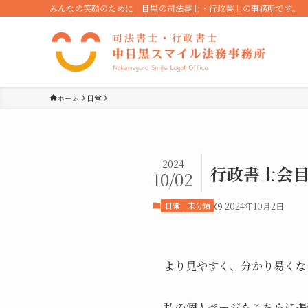
みんなの笑顔のために 目黒の司法書士・行政書士の事務所です。
ホーム
日常
2024
行政書士会目
10/02
日常
未分類
2024年10月2日
より見やすく、分かり易くな
私の個人ページもこちらに掲