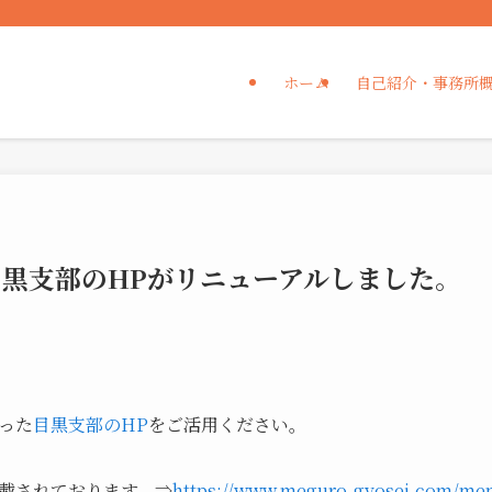
ホーム
自己紹介・事務所
黒支部のHPがリニューアルしました。
った
目黒支部のHP
をご活用ください。
載されております。⇒
https://www.meguro-gyosei.com/mem